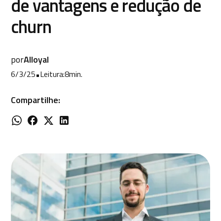
de vantagens e redução de
churn
por
Alloyal
6/3/25
•
Leitura:
8
min.
Compartilhe: