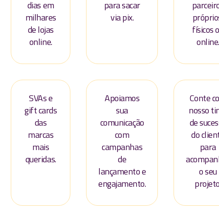
dias em
para sacar
parceir
milhares
via pix.
próprio
de lojas
físicos 
online.
online
SVAs e
Apoiamos
Conte c
gift cards
sua
nosso t
das
comunicação
de suces
marcas
com
do clien
mais
campanhas
para
queridas.
de
acompan
lançamento e
o seu
engajamento.
projeto