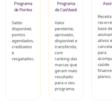
Programa
Programa
Assi
de Pontos
de Cashback
Receita
recorre
Saldo
Valor
base d
disponível,
pendente,
assina
pontos
aprovado,
ativos 
agendados,
disponível e
cancel
creditados
transferido,
para
e
com
acompa
resgatados.
ranking das
saúde
marcas que
finance
geram mais
planos.
resultado
para o seu
programa.