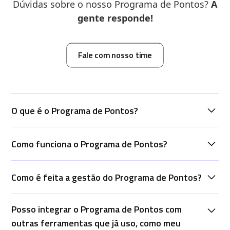
Dúvidas sobre o nosso Programa de Pontos?
A
gente responde!
Fale com nosso time
O que é o Programa de Pontos?
Como funciona o Programa de Pontos?
O Programa de Pontos da Alloyal é uma solução
personalizada e multiplataforma que incentiva a
interação dos clientes com a sua marca. Possibilita
Como é feita a gestão do Programa de Pontos?
O Programa de Pontos oferece formas de acúmulo,
que seus clientes acumulem pontos e troquem por
transferência de pontos e resgate de recompensas
recompensas definidas por você.
que geram valor aos seus clientes e incentivam o
Posso integrar o Programa de Pontos com
O nosso time de sucesso do cliente fará o
engajamento do programa. A Alloyal cria os
outras ferramentas que já uso, como meu
acompanhamento de perto para que o seu
programas de pontos das empresas com a gestão