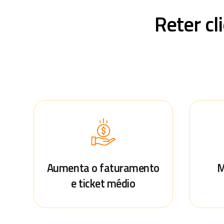
Reter cl
Aumenta o faturamento
M
e ticket médio