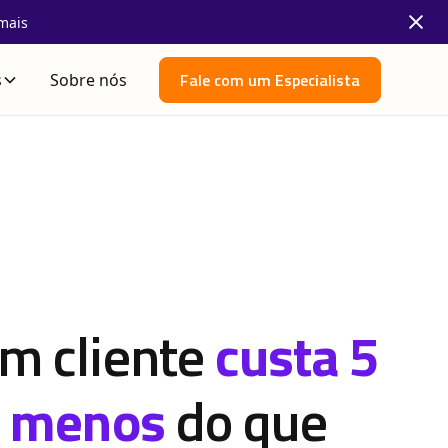
mais
Fale com um Especialista
s
Sobre nós
m cliente
custa 5
s menos
do que