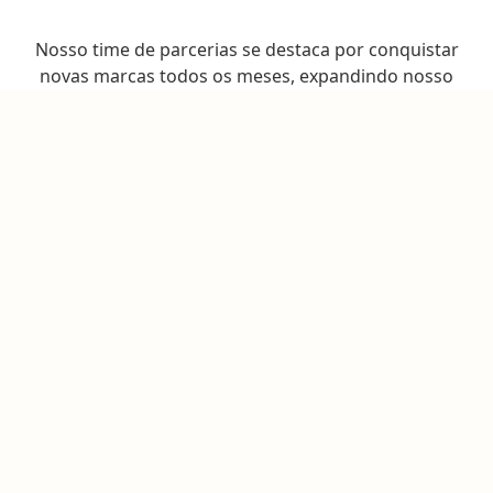
Nosso time de parcerias se destaca por conquistar
novas marcas todos os meses, expandindo nosso
leque de ofertas e oportunidades, além de estarmos
em constante negociação com as principais marcas
do mercado para buscar os melhores benefícios e
cashback para seus clientes.
Quero oferecer benefícios