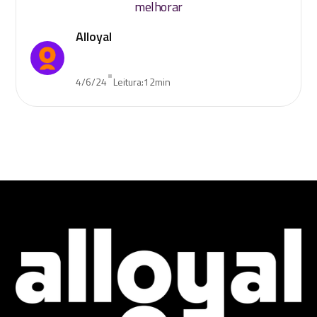
melhorar
Alloyal
•
4/6/24
Leitura:
12
min