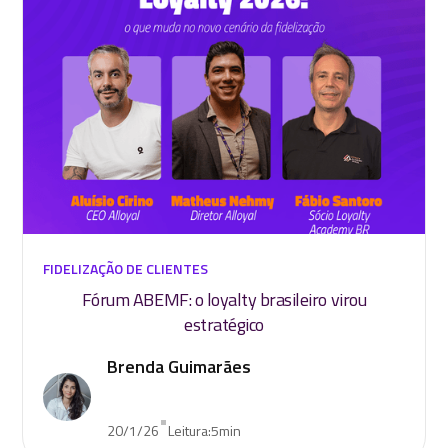
FIDELIZAÇÃO DE CLIENTES
Fórum ABEMF: o loyalty brasileiro virou
estratégico
Brenda Guimarães
•
20/1/26
Leitura:
5
min