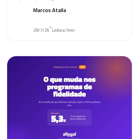
Marcos Atalla
•
28/7/26
Leitura:
7
min