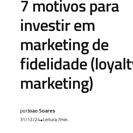
7 motivos para
investir em
marketing de
fidelidade (loyalt
marketing)
por
Joao Soares
31/12/24
•
Leitura:
7
min.