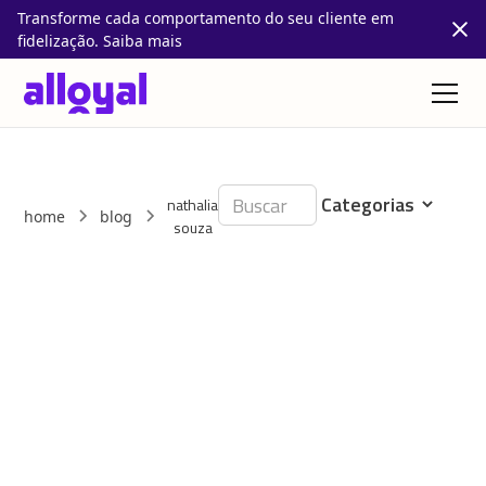
Transforme cada comportamento do seu cliente em
fidelização. Saiba mais
nathalia
home
blog
souza