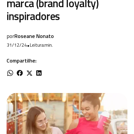
marca (brand loyalty)
inspiradores
por
Roseane Nonato
31/12/24
•
Leitura:
min.
Compartilhe: