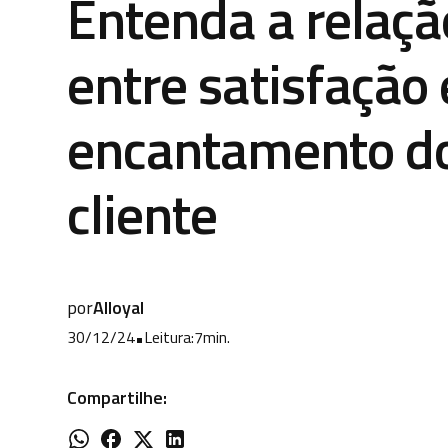
Entenda a relaçã
entre satisfação 
encantamento d
cliente
por
Alloyal
30/12/24
•
Leitura:
7
min.
Compartilhe: