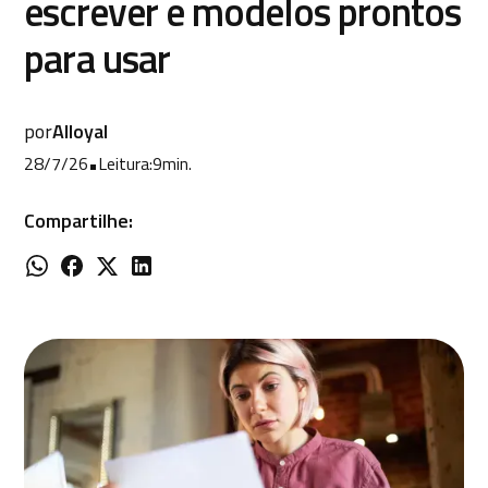
escrever e modelos prontos
para usar
por
Alloyal
28/7/26
•
Leitura:
9
min.
Compartilhe: