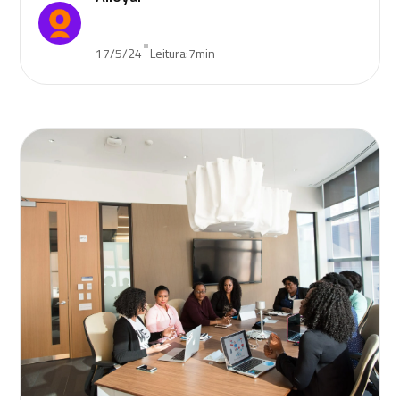
•
17/5/24
Leitura:
7
min