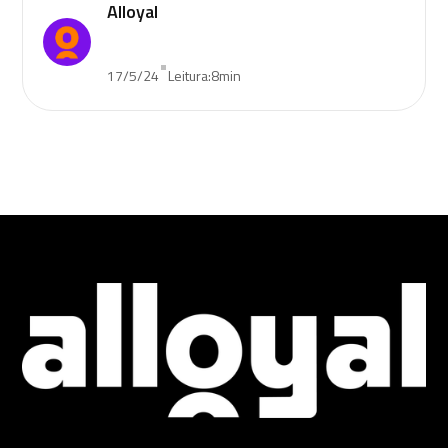
Alloyal
•
17/5/24
Leitura:
8
min