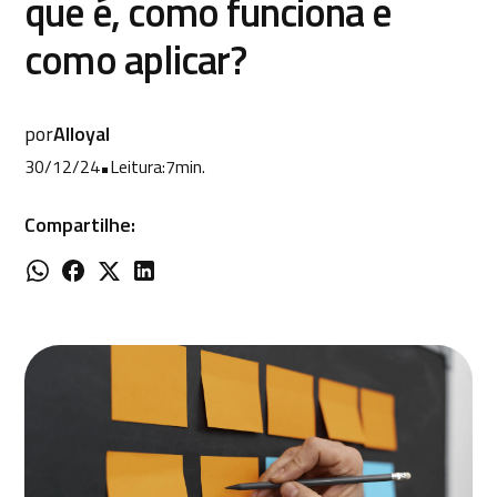
que é, como funciona e
como aplicar?
por
Alloyal
30/12/24
•
Leitura:
7
min.
Compartilhe: