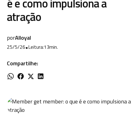
é e como impulsiona a
atração
por
Alloyal
25/5/26
•
Leitura:
13
min.
Compartilhe: