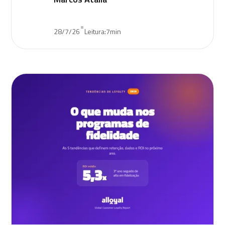
•
28/7/26
Leitura:
7
min