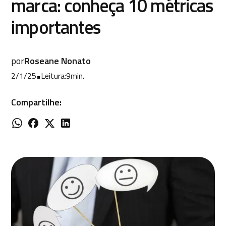
marca: conheça 10 métricas
importantes
por
Roseane Nonato
2/1/25
•
Leitura:
9
min.
Compartilhe: