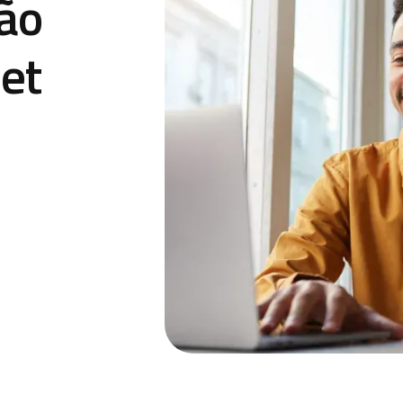
são
net