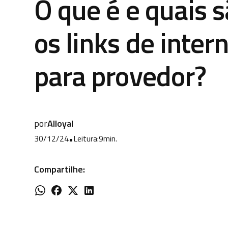
O que é e quais 
os links de inter
para provedor?
por
Alloyal
30/12/24
•
Leitura:
9
min.
Compartilhe: