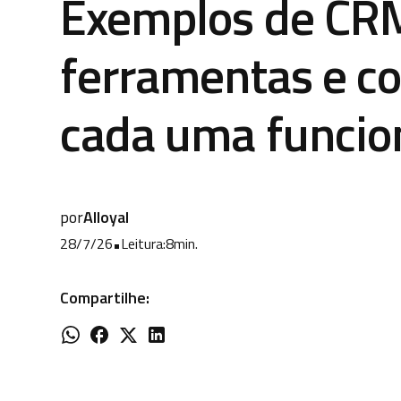
Exemplos de CR
ferramentas e c
cada uma funcio
por
Alloyal
28/7/26
•
Leitura:
8
min.
Compartilhe: