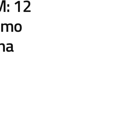
M: 12
omo
na