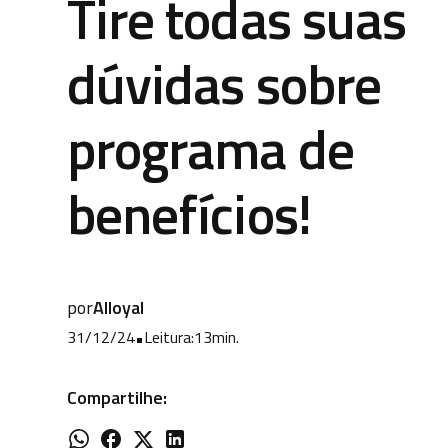
Tire todas suas
dúvidas sobre
programa de
benefícios!
por
Alloyal
31/12/24
•
Leitura:
13
min.
Compartilhe: