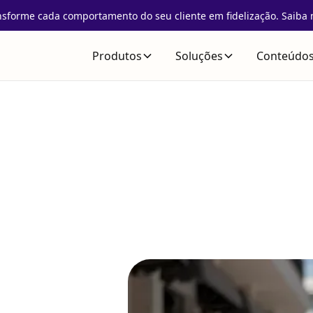
nsforme cada comportamento do seu cliente em fidelização. Saiba 
Produtos
Soluções
Conteúdo