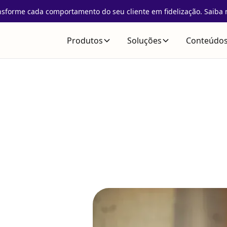
nsforme cada comportamento do seu cliente em fidelização. Saiba 
Produtos
Soluções
Conteúdo