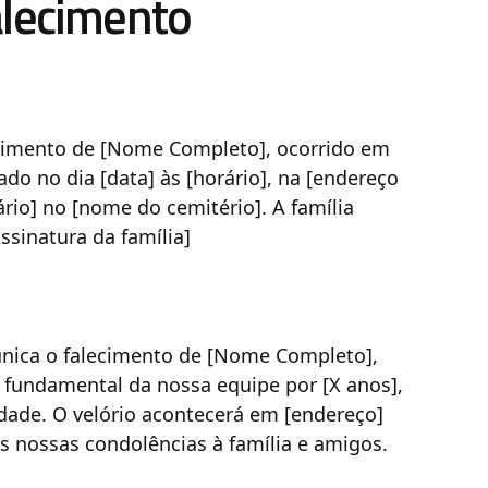
alecimento
cimento de [Nome Completo], ocorrido em
zado no dia [data] às [horário], na [endereço
rio] no [nome do cemitério]. A família
ssinatura da família]
nica o falecimento de [Nome Completo],
e fundamental da nossa equipe por [X anos],
ade. O velório acontecerá em [endereço]
mos nossas condolências à família e amigos.