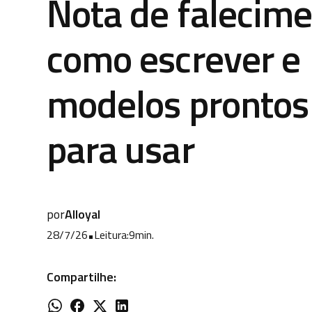
Nota de falecime
como escrever e
modelos prontos
para usar
por
Alloyal
28/7/26
•
Leitura:
9
min.
Compartilhe: