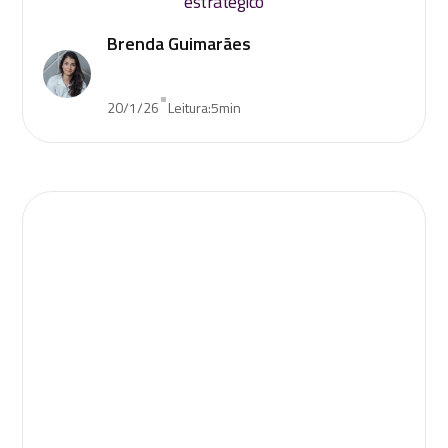
estratégico
Brenda Guimarães
•
20/1/26
Leitura:
5
min