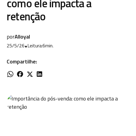
como ele impacta a
retenção
por
Alloyal
25/5/26
•
Leitura:
6
min.
Compartilhe: