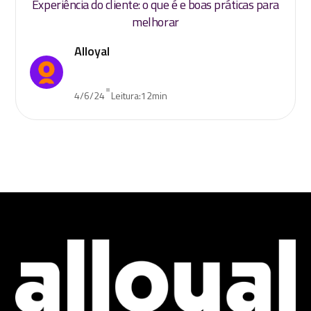
Experiência do cliente: o que é e boas práticas para
melhorar
Alloyal
•
4/6/24
Leitura:
12
min