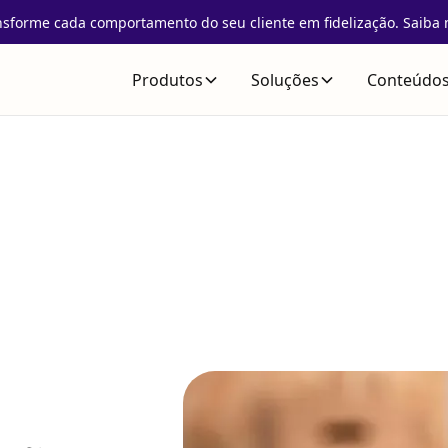
nsforme cada comportamento do seu cliente em fidelização. Saiba 
Produtos
Soluções
Conteúdo