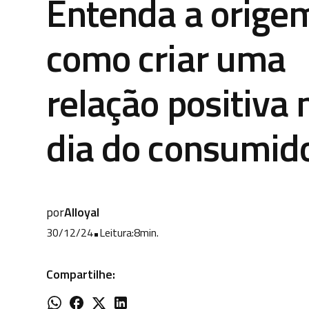
Entenda a orige
como criar uma
relação positiva 
dia do consumid
por
Alloyal
30/12/24
•
Leitura:
8
min.
Compartilhe: