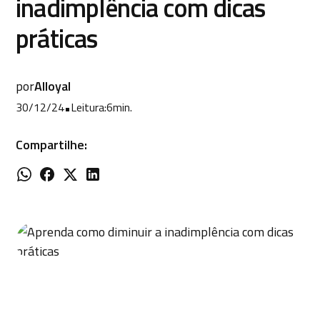
inadimplência com dicas
práticas
por
Alloyal
30/12/24
•
Leitura:
6
min.
Compartilhe: