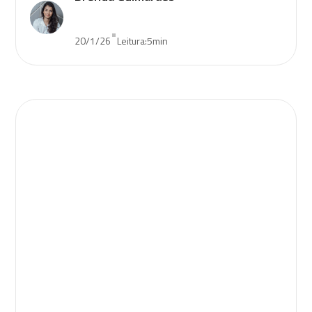
•
20/1/26
Leitura:
5
min