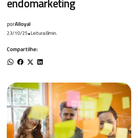
endomarketing
por
Alloyal
23/10/25
•
Leitura:
8
min.
Compartilhe: