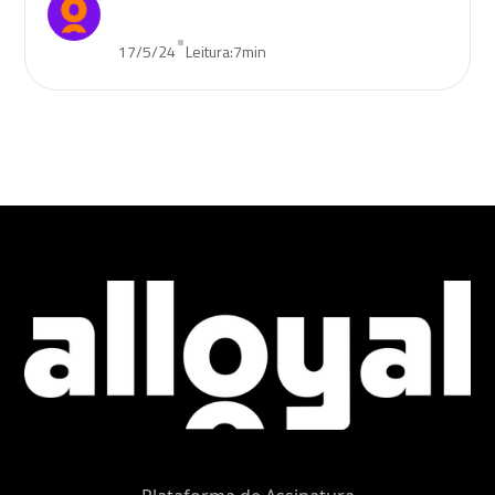
•
17/5/24
Leitura:
7
min