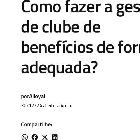
Como fazer a ge
de clube de
benefícios de fo
adequada?
por
Alloyal
30/12/24
•
Leitura:
4
min.
Compartilhe: