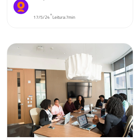
•
17/5/24
Leitura:
7
min