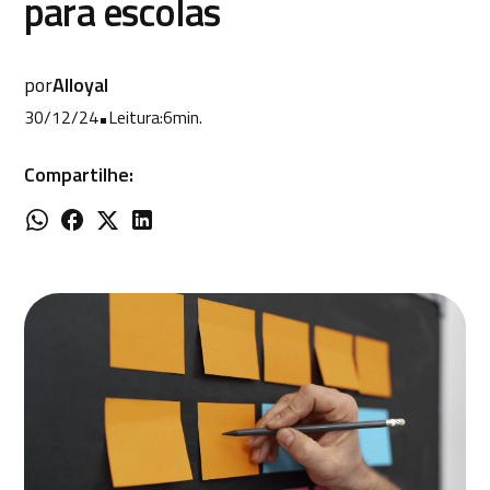
para escolas
por
Alloyal
30/12/24
•
Leitura:
6
min.
Compartilhe: