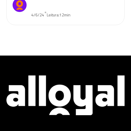
•
4/6/24
Leitura:
12
min