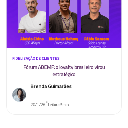
FIDELIZAÇÃO DE CLIENTES
Fórum ABEMF: o loyalty brasileiro virou
estratégico
Brenda Guimarães
•
20/1/26
Leitura:
5
min