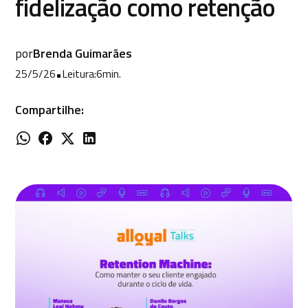
fidelização como retenção
por
Brenda Guimarães
25/5/26
•
Leitura:
6
min.
Compartilhe: