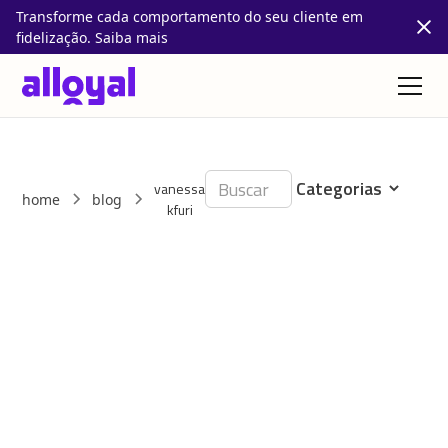
Transforme cada comportamento do seu cliente em
fidelização. Saiba mais
vanessa
home
blog
kfuri