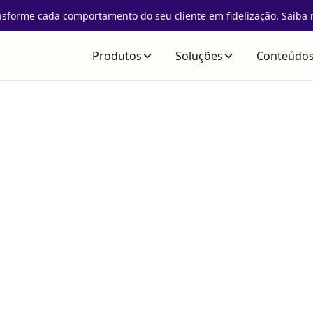
nsforme cada comportamento do seu cliente em fidelização. Saiba 
Produtos
Soluções
Conteúdo