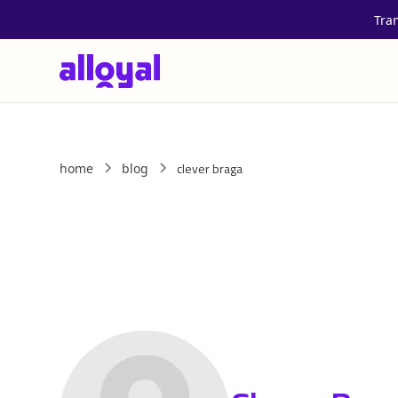
Tra
clever braga
home
blog